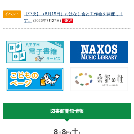
【中央】（8月15日）おはなし会と工作会を開催しま
イベント
す。
(2026年7月27日)
NEW
図書館開館情報
8
8
土
月
日(
)