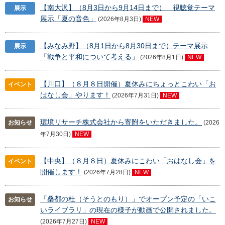
【南大沢】（8月3日から9月14日まで） 視聴覚テーマ
展示
展示「夏の音色」
(2026年8月3日)
NEW
【みなみ野】（8月1日から8月30日まで）テーマ展示
展示
「戦争と平和について考える」
(2026年8月1日)
NEW
【川口】（８月８日開催）夏休みにちょっとこわい「お
イベント
はなし会」やります！
(2026年7月31日)
NEW
環境リサーチ株式会社から寄附をいただきました。
お知らせ
(2026
年7月30日)
NEW
【中央】（８月８日）夏休みにこわい「おはなし会」を
イベント
開催します！
(2026年7月28日)
NEW
「桑都の杜（そうとのもり）」でオープン予定の「いこ
お知らせ
いライブラリ」の現在の様子が動画で公開されました。
(2026年7月27日)
NEW