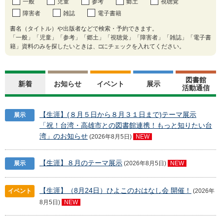
一般
児童
参考
郷土
視聴覚
障害者
雑誌
電子書籍
書名（タイトル）や出版者などで検索・予約できます。
「一般」「児童」「参考」「郷土」「視聴覚」「障害者」「雑誌」「電子書
籍」資料のみを探したいときは、□にチェックを入れてください。
図書館
新着
お知らせ
イベント
展示
活動通信
【生涯】(８月５日から８月３１日まで)テーマ展示
展示
「祝！台湾・高雄市との図書館連携！もっと知りたい台
湾」のお知らせ
(2026年8月5日)
NEW
【生涯】８月のテーマ展示
展示
(2026年8月5日)
NEW
【生涯】（8月24日）ひよこのおはなし会 開催！
イベント
(2026年
8月5日)
NEW